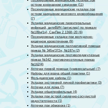
Посиндромные медицинские укладки при
остром коронарном синдроме (11)
Посиндромные медицинские укладки при
остром нарушении мозгового кровообращения
(7)
Укладки медицинские парентеральных
инфекций, антиВИЧ (антиспид) по приказу
№189н(1н), СанПин 2.1368−20 (6)
Посиндромные укладки при желудочно-
кишечном кровотечении (9)
Укладки медицинские паллиативной помощи
приказ № 345н/372н, №187н (2)
Укладки медицинские противопедикулезные
приказ №342, противочесоточные приказ
№162(4)
Аптечки первой помощи (универсальные) (7)
Наборы для врача общей практики (1)
Фельдшерские наборы (1)
Укладки экстренной личной профилактики (3)
Аптечки для дома (7)
Укладки общепрофильные (4)
Укладки при острой сердечно-сосудистой
недостаточности (1)
Аптечки при обмороке (1)