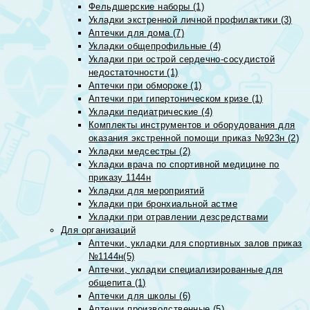
Фельдшерские наборы (1)
Укладки экстренной личной профилактики (3)
Аптечки для дома (7)
Укладки общепрофильные (4)
Укладки при острой сердечно-сосудистой
недостаточности (1)
Аптечки при обмороке (1)
Аптечки при гипертоническом кризе (1)
Укладки педиатрические (4)
Комплекты инструментов и оборудования для
оказания экстренной помощи приказ №923н (2)
Укладки медсестры (2)
Укладки врача по спортивной медицине по
приказу 1144н
Укладки для мероприятий
Укладки при бронхиальной астме
Укладки при отравлении дезсредствами
Для организаций
Аптечки, укладки для спортивных залов приказ
№1144н(5)
Аптечки, укладки специализированные для
общепита (1)
Аптечки для школы (6)
Аптечки производственные (5)