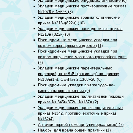
Укладки медицинские эпидемиологические (6)
Укладки медицинские противошоковые приказ
№1079 и №626 (8)
Укладки медицинские травматологические
приказ №213н(822н) (10)
Укладки медицинские посиндромные приказ
№213н (822н) (3)
Посиндромные медицинские укладки при
остром коронарном синдроме (11)
Посиндромные медицинские укладки при
остром нарушении мозгового кровообращения
(7)
Укладки медицинские парентеральных
инфекций, антиВИЧ (антиспид) по приказу
№189н(1н), СанПин 2.1368−20 (6)
Посиндромные укладки при желудочно-
кишечном кровотечении (9)
Укладки медицинские паллиативной помощи
приказ № 345н/372н, №187н (2)
Укладки медицинские противопедикулезные
приказ №342, противочесоточные приказ
№162(4)
Аптечки первой помощи (универсальные) (7)
Наборы для врача общей практики (1)