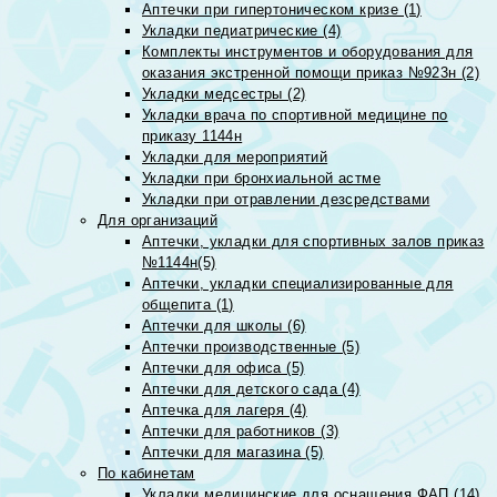
Аптечки при гипертоническом кризе (1)
Укладки педиатрические (4)
Комплекты инструментов и оборудования для
оказания экстренной помощи приказ №923н (2)
Укладки медсестры (2)
Укладки врача по спортивной медицине по
приказу 1144н
Укладки для мероприятий
Укладки при бронхиальной астме
Укладки при отравлении дезсредствами
Для организаций
Аптечки, укладки для спортивных залов приказ
№1144н(5)
Аптечки, укладки специализированные для
общепита (1)
Аптечки для школы (6)
Аптечки производственные (5)
Аптечки для офиса (5)
Аптечки для детского сада (4)
Аптечка для лагеря (4)
Аптечки для работников (3)
Аптечки для магазина (5)
По кабинетам
Укладки медицинские для оснащения ФАП (14)