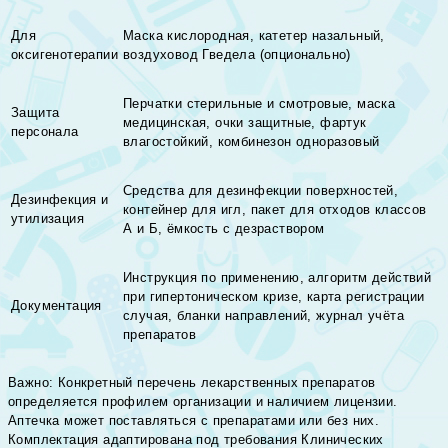
Для
Маска кислородная, катетер назальный,
оксигенотерапии
воздуховод Гведела (опционально)
Перчатки стерильные и смотровые, маска
Защита
медицинская, очки защитные, фартук
персонала
влагостойкий, комбинезон одноразовый
Средства для дезинфекции поверхностей,
Дезинфекция и
контейнер для игл, пакет для отходов классов
утилизация
А и Б, ёмкость с дезраствором
Инструкция по применению, алгоритм действий
при гипертоническом кризе, карта регистрации
Документация
случая, бланки направлений, журнал учёта
препаратов
Важно: Конкретный перечень лекарственных препаратов
определяется профилем организации и наличием лицензии.
Аптечка может поставляться с препаратами или без них.
Комплектация адаптирована под требования Клинических