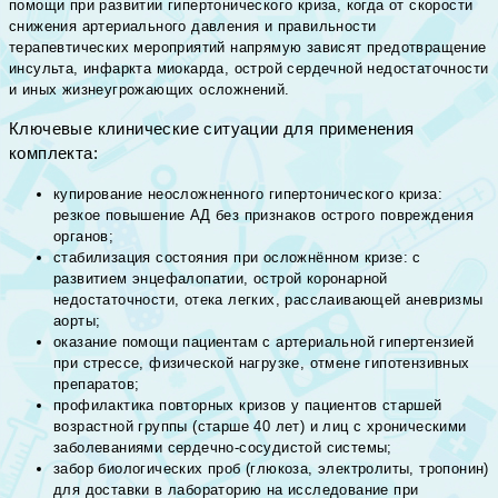
помощи при развитии гипертонического криза, когда от скорости
снижения артериального давления и правильности
терапевтических мероприятий напрямую зависят предотвращение
инсульта, инфаркта миокарда, острой сердечной недостаточности
и иных жизнеугрожающих осложнений.
Ключевые клинические ситуации для применения
комплекта:
купирование неосложненного гипертонического криза:
резкое повышение АД без признаков острого повреждения
органов;
стабилизация состояния при осложнённом кризе: с
развитием энцефалопатии, острой коронарной
недостаточности, отека легких, расслаивающей аневризмы
аорты;
оказание помощи пациентам с артериальной гипертензией
при стрессе, физической нагрузке, отмене гипотензивных
препаратов;
профилактика повторных кризов у пациентов старшей
возрастной группы (старше 40 лет) и лиц с хроническими
заболеваниями сердечно-сосудистой системы;
забор биологических проб (глюкоза, электролиты, тропонин)
для доставки в лабораторию на исследование при