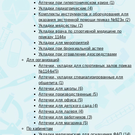
Аптечки при гипертоническом кризе (1)
Укладки педиатрические (4)
Комплекты инструментов и оборудования для
оказания экстренной помощи приказ №923н (2)
Укладки медсестры (2)
Укладки врача по спортивной медицине по
приказу 1144н
Укладки для мероприятий
Укладки при бронхиальной астме
Укладки при отравлении дезсредствами
Для организаций
Аптечки, укладки для спортивных залов приказ
№1144н(5)
Аптечки, укладки специализированные для
общепита (1)
Аптечки для школы (6)
Аптечки производственные (5)
Аптечки для офиса (5)
Аптечки для детского сада (4)
Аптечка для лагеря (4)
Аптечки для работников (3)
Аптечки для магазина (5)
По кабинетам
Укладки медицинские для оснащения ФАП (14)