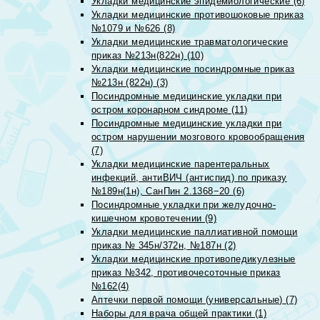
Укладки медицинские эпидемиологические (6)
Укладки медицинские противошоковые приказ
№1079 и №626 (8)
Укладки медицинские травматологические
приказ №213н(822н) (10)
Укладки медицинские посиндромные приказ
№213н (822н) (3)
Посиндромные медицинские укладки при
остром коронарном синдроме (11)
Посиндромные медицинские укладки при
остром нарушении мозгового кровообращения
(7)
Укладки медицинские парентеральных
инфекций, антиВИЧ (антиспид) по приказу
№189н(1н), СанПин 2.1368−20 (6)
Посиндромные укладки при желудочно-
кишечном кровотечении (9)
Укладки медицинские паллиативной помощи
приказ № 345н/372н, №187н (2)
Укладки медицинские противопедикулезные
приказ №342, противочесоточные приказ
№162(4)
Аптечки первой помощи (универсальные) (7)
Наборы для врача общей практики (1)