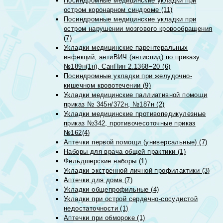
Посиндромные медицинские укладки при
остром коронарном синдроме (11)
Посиндромные медицинские укладки при
остром нарушении мозгового кровообращения
(7)
Укладки медицинские парентеральных
инфекций, антиВИЧ (антиспид) по приказу
№189н(1н), СанПин 2.1368−20 (6)
Посиндромные укладки при желудочно-
кишечном кровотечении (9)
Укладки медицинские паллиативной помощи
приказ № 345н/372н, №187н (2)
Укладки медицинские противопедикулезные
приказ №342, противочесоточные приказ
№162(4)
Аптечки первой помощи (универсальные) (7)
Наборы для врача общей практики (1)
Фельдшерские наборы (1)
Укладки экстренной личной профилактики (3)
Аптечки для дома (7)
Укладки общепрофильные (4)
Укладки при острой сердечно-сосудистой
недостаточности (1)
Аптечки при обмороке (1)