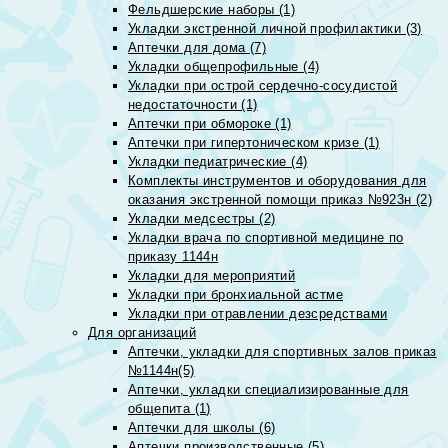
Фельдшерские наборы (1)
Укладки экстренной личной профилактики (3)
Аптечки для дома (7)
Укладки общепрофильные (4)
Укладки при острой сердечно-сосудистой
недостаточности (1)
Аптечки при обмороке (1)
Аптечки при гипертоническом кризе (1)
Укладки педиатрические (4)
Комплекты инструментов и оборудования для
оказания экстренной помощи приказ №923н (2)
Укладки медсестры (2)
Укладки врача по спортивной медицине по
приказу 1144н
Укладки для мероприятий
Укладки при бронхиальной астме
Укладки при отравлении дезсредствами
Для организаций
Аптечки, укладки для спортивных залов приказ
№1144н(5)
Аптечки, укладки специализированные для
общепита (1)
Аптечки для школы (6)
Аптечки производственные (5)