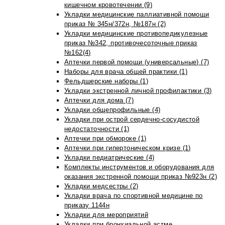
кишечном кровотечении (9)
Укладки медицинские паллиативной помощи
приказ № 345н/372н, №187н (2)
Укладки медицинские противопедикулезные
приказ №342, противочесоточные приказ
№162(4)
Аптечки первой помощи (универсальные) (7)
Наборы для врача общей практики (1)
Фельдшерские наборы (1)
Укладки экстренной личной профилактики (3)
Аптечки для дома (7)
Укладки общепрофильные (4)
Укладки при острой сердечно-сосудистой
недостаточности (1)
Аптечки при обмороке (1)
Аптечки при гипертоническом кризе (1)
Укладки педиатрические (4)
Комплекты инструментов и оборудования для
оказания экстренной помощи приказ №923н (2)
Укладки медсестры (2)
Укладки врача по спортивной медицине по
приказу 1144н
Укладки для мероприятий
Укладки при бронхиальной астме