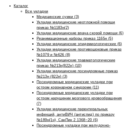
Каталог
Все укладки
Медицинские сумки (3)
Укладки медицинские неотложной помощи
приказ №1183н(2)
Укладки медицинские врача скорой помощи (6)
Реанимационные наборы приказ 1165н (5)
Укладки медицинские эпидемиологические (6)
Укладки медицинские противошоковые приказ
№1079 и №626 (8)
Укладки медицинские травматологические
приказ №213н(822н) (10)
Укладки медицинские посиндромные приказ
№213н (822н) (3)
Посиндромные медицинские укладки при
остром коронарном синдроме (11)
Посиндромные медицинские укладки при
остром нарушении мозгового кровообращения
(7)
Укладки медицинские парентеральных
инфекций, антиВИЧ (антиспид) по приказу
№189н(1н), СанПин 2.1368−20 (6)
Посиндромные укладки при желудочно-