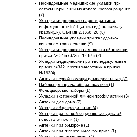
Посиндромные медицинские укладки при
остром нарушении мозгового кровообращения
(7)
Укладки медицинские парентеральных
инфекций, антиВИЧ (антиспид) по приказу
№189н(1н), СанПин 2.1368−20 (6)
Посиндромные укладки при желудочно-
кишечном кровотечении (9)
Укладки медицинские паллиативной помощи
приказ № 345н/372н, №187н (2)
Укладки медицинские противопедикулезные
приказ №342, противочесоточные приказ
№162(4)
Аптечки первой помощи (универсальные) (7)
Наборы для врача общей практики (1)
Фельдшерские наборы (1)
Укладки экстренной личной профилактики (3)
Аптечки для дома (7)
Укладки общепрофильные (4)
Укладки при острой сердечно-сосудистой
недостаточности (1)
Аптечки при обмороке (1)
Аптечки при гипертоническом кризе (1)
Укладки педиатрические (4)