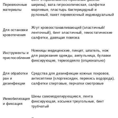
Перевязочные
ширины), вата гигроскопическая, салфетки
материалы
марлевые, пластырь бактерицидный и
рулонный, пакет перевязочный индивидуальный
Жгут кровоостанавливающий (эластичный/
Для остановки
ленточный), бинт эластичный, гемостатические
кровотечения
салфетки, давящая повязка
Ножницы медицинские, пинцет, шпатель, нож
Инструменты и
для разрезания одежды, ампульница, булавки
приспособления
фиксирующие, термоодеяло (опционально)
Для обработки
Средства для дезинфекции кожных покровов,
ран и
антисептики (хлоргексидин, перекись водорода),
дезинфекции
салфетки спиртовые, перчатки смотровые
Шины самомоделирующиеся, лента
Иммобилизация
фиксирующая, косынки треугольные, бинт
и фиксация
трубчатый