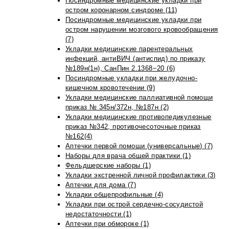
Посиндромные медицинские укладки при
остром коронарном синдроме (11)
Посиндромные медицинские укладки при
остром нарушении мозгового кровообращения
(7)
Укладки медицинские парентеральных
инфекций, антиВИЧ (антиспид) по приказу
№189н(1н), СанПин 2.1368−20 (6)
Посиндромные укладки при желудочно-
кишечном кровотечении (9)
Укладки медицинские паллиативной помощи
приказ № 345н/372н, №187н (2)
Укладки медицинские противопедикулезные
приказ №342, противочесоточные приказ
№162(4)
Аптечки первой помощи (универсальные) (7)
Наборы для врача общей практики (1)
Фельдшерские наборы (1)
Укладки экстренной личной профилактики (3)
Аптечки для дома (7)
Укладки общепрофильные (4)
Укладки при острой сердечно-сосудистой
недостаточности (1)
Аптечки при обмороке (1)