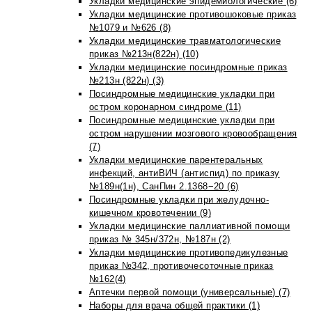
Укладки медицинские эпидемиологические (6)
Укладки медицинские противошоковые приказ
№1079 и №626 (8)
Укладки медицинские травматологические
приказ №213н(822н) (10)
Укладки медицинские посиндромные приказ
№213н (822н) (3)
Посиндромные медицинские укладки при
остром коронарном синдроме (11)
Посиндромные медицинские укладки при
остром нарушении мозгового кровообращения
(7)
Укладки медицинские парентеральных
инфекций, антиВИЧ (антиспид) по приказу
№189н(1н), СанПин 2.1368−20 (6)
Посиндромные укладки при желудочно-
кишечном кровотечении (9)
Укладки медицинские паллиативной помощи
приказ № 345н/372н, №187н (2)
Укладки медицинские противопедикулезные
приказ №342, противочесоточные приказ
№162(4)
Аптечки первой помощи (универсальные) (7)
Наборы для врача общей практики (1)