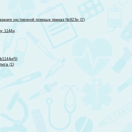
азания экстренной помощи приказ №923н (2)
зу 1144н
№1144н(5)
ита (1)