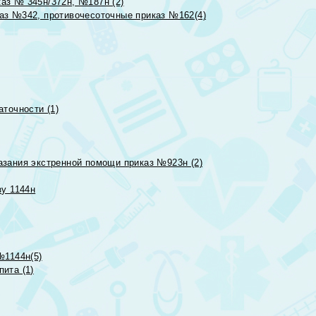
аз № 345н/372н, №187н (2)
аз №342, противочесоточные приказ №162(4)
точности (1)
азания экстренной помощи приказ №923н (2)
зу 1144н
№1144н(5)
ита (1)