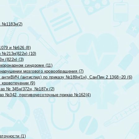
 №1183н(2)
079 и №626 (8)
 №213н(822н) (10)
 (822н) (3)
коронарном синдроме (11)
нарушении мозгового кровообращения (7)
антиВИЧ (антиспид) по приказу №189н(1н), СанПин 2.1368−20 (6)
кровотечении (9)
аз № 345н/372н, №187н (2)
аз №342, противочесоточные приказ №162(4)
точности (1)