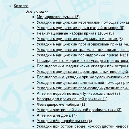
Каталог
Все укладки
Медицинские сумки (3)
Укладки медицинские неотложной помощи приказ
Укладки медицинские врача скорой помощи (6)
Реанимационные наборы приказ 1165н (5)
Укладки медицинские эпидемиологические (6)
Укладки медицинские противошоковые приказ №1
Укладки медицинские травматологические приказ
Укладки медицинские посиндромные приказ №213н
Посиндромные медицинские укладки при остром 
Посиндромные медицинские укладки при остром 
Укладки медицинские парентеральных инфекций, 
Посиндромные укладки при желудочно-кишечном 
Укладки медицинские паллиативной помощи прик
Укладки медицинские противопедикулезные прик
Аптечки первой помощи (универсальные) (7)
Наборы для врача общей практики (1)
Фельдшерские наборы (1)
Укладки экстренной личной профилактики (3)
Аптечки для дома (7)
Укладки общепрофильные (4)
Укладки при острой сердечно-сосудистой недоста