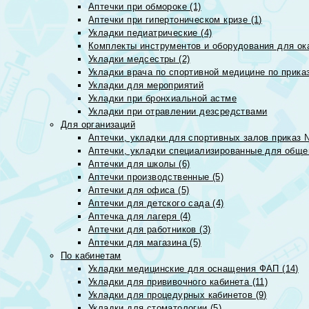
Аптечки при обмороке (1)
Аптечки при гипертоническом кризе (1)
Укладки педиатрические (4)
Комплекты инструментов и оборудования для ок
Укладки медсестры (2)
Укладки врача по спортивной медицине по прика
Укладки для мероприятий
Укладки при бронхиальной астме
Укладки при отравлении дезсредствами
Для организаций
Аптечки, укладки для спортивных залов приказ 
Аптечки, укладки специализированные для общеп
Аптечки для школы (6)
Аптечки производственные (5)
Аптечки для офиса (5)
Аптечки для детского сада (4)
Аптечка для лагеря (4)
Аптечки для работников (3)
Аптечки для магазина (5)
По кабинетам
Укладки медицинские для оснащения ФАП (14)
Укладки для прививочного кабинета (11)
Укладки для процедурных кабинетов (9)
Укладки для стоматологии (5)