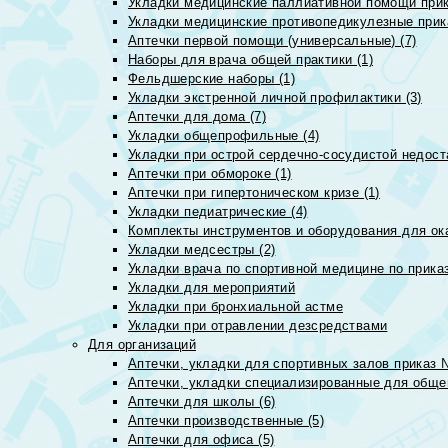
Укладки медицинские паллиативной помощи прик
Укладки медицинские противопедикулезные прик
Аптечки первой помощи (универсальные) (7)
Наборы для врача общей практики (1)
Фельдшерские наборы (1)
Укладки экстренной личной профилактики (3)
Аптечки для дома (7)
Укладки общепрофильные (4)
Укладки при острой сердечно-сосудистой недоста
Аптечки при обмороке (1)
Аптечки при гипертоническом кризе (1)
Укладки педиатрические (4)
Комплекты инструментов и оборудования для ок
Укладки медсестры (2)
Укладки врача по спортивной медицине по прика
Укладки для мероприятий
Укладки при бронхиальной астме
Укладки при отравлении дезсредствами
Для организаций
Аптечки, укладки для спортивных залов приказ 
Аптечки, укладки специализированные для общеп
Аптечки для школы (6)
Аптечки производственные (5)
Аптечки для офиса (5)