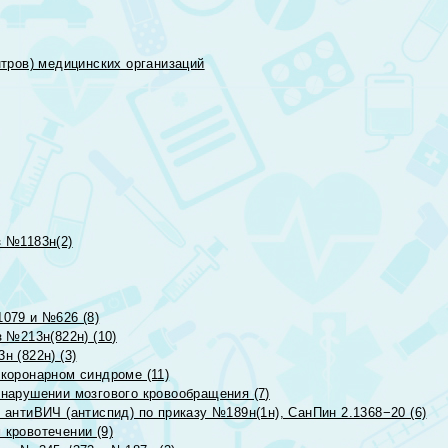
тров) медицинских организаций
 №1183н(2)
079 и №626 (8)
 №213н(822н) (10)
 (822н) (3)
коронарном синдроме (11)
нарушении мозгового кровообращения (7)
антиВИЧ (антиспид) по приказу №189н(1н), СанПин 2.1368−20 (6)
кровотечении (9)